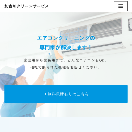
コ
ン
テ
エアコンクリーニングの
ン
ツ
専門家が解決します！
へ
ス
家庭用から業務用まで、どんなエアコンもOK。
キ
他社で断られた機種もお任せください。
ッ
プ
無料見積もりはこちら